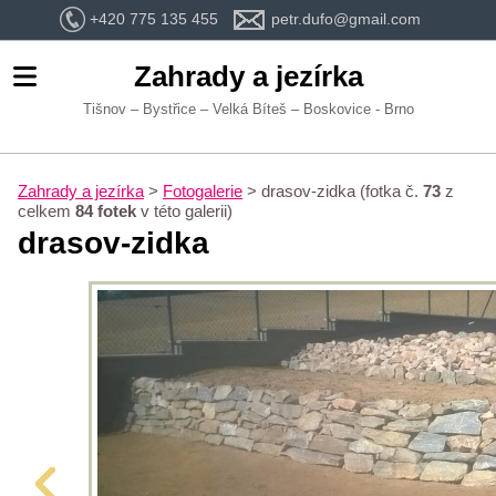
+420 775 135 455
petr.dufo@gmail.com
Zahrady a jezírka
Tišnov – Bystřice – Velká Bíteš – Boskovice - Brno
Zahrady a jezírka
>
Fotogalerie
>
drasov-zidka (fotka č.
73
z
celkem
84 fotek
v této galerii)
drasov-zidka