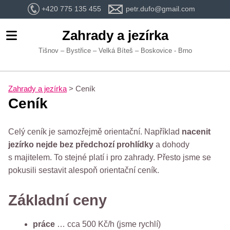
+420 775 135 455
petr.dufo@gmail.com
Zahrady a jezírka
Tišnov – Bystřice – Velká Bíteš – Boskovice - Brno
Zahrady a jezírka
>
Ceník
Ceník
Celý ceník je samozřejmě orientační. Například
nacenit
jezírko nejde bez předchozí prohlídky
a dohody
s majitelem. To stejné platí i pro zahrady. Přesto jsme se
pokusili sestavit alespoň orientační ceník.
Základní ceny
práce
… cca 500 Kč/h (jsme rychlí)