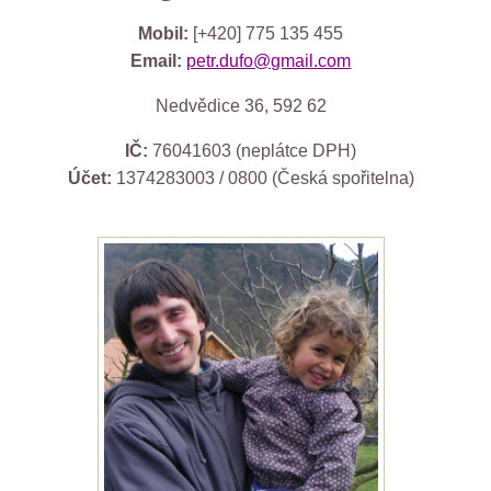
Mobil:
[+420] 775 135 455
Email:
petr.dufo@gmail.com
Nedvědice 36, 592 62
IČ:
76041603 (neplátce DPH)
Účet:
1374283003 / 0800 (Česká spořitelna)