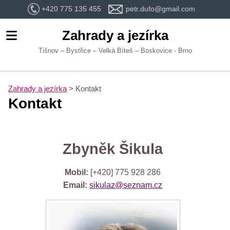
+420 775 135 455
petr.dufo@gmail.com
Zahrady a jezírka
Tišnov – Bystřice – Velká Bíteš – Boskovice - Brno
Zahrady a jezírka
>
Kontakt
Kontakt
Zbyněk Šikula
Mobil:
[+420] 775 928 286
Email:
sikulaz@seznam.cz